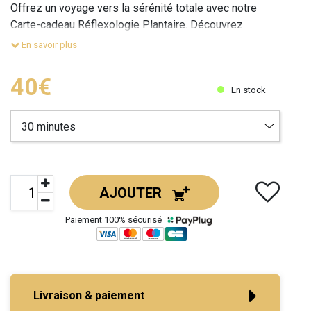
Offrez un voyage vers la sérénité totale avec notre
Carte-cadeau Réflexologie Plantaire. Découvrez
l'ancienne technique de stimulation des
En savoir plus
40€
En stock
AJOUTER
Paiement 100% sécurisé
Livraison & paiement